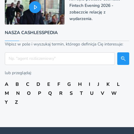
Fintech Evening 2026 -
zobaczcie relację z
wydarzenia.
NASZA CASHLESSPEDIA
Wpisz w pole i wyszukaj termin, którego definicja Cię interesuje:
Szukaj
lub przeglądaj:
A
B
C
D
E
F
G
H
I
J
K
L
M
N
O
P
Q
R
S
T
U
V
W
Y
Z