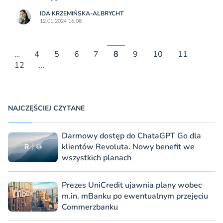
IDA KRZEMIŃSKA-ALBRYCHT
12.01.2024 16:08
…
4
5
6
7
8
9
10
11
12
…
NAJCZĘŚCIEJ CZYTANE
Darmowy dostęp do ChataGPT Go dla
klientów Revoluta. Nowy benefit we
wszystkich planach
Prezes UniCredit ujawnia plany wobec
m.in. mBanku po ewentualnym przejęciu
Commerzbanku