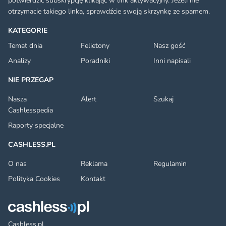
potwierdzić subskrypcję klikając w link aktywacyjny. Jeżeli nie
otrzymacie takiego linka, sprawdźcie swoją skrzynkę ze spamem.
KATEGORIE
Temat dnia
Felietony
Nasz gość
Analizy
Poradniki
Inni napisali
NIE PRZEGAP
Nasza
Alert
Szukaj
Cashlesspedia
Raporty specjalne
CASHLESS.PL
O nas
Reklama
Regulamin
Polityka Cookies
Kontakt
Cashless.pl