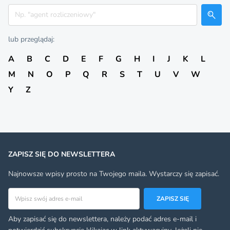
Szukaj
lub przeglądaj:
A
B
C
D
E
F
G
H
I
J
K
L
M
N
O
P
Q
R
S
T
U
V
W
Y
Z
ZAPISZ SIĘ DO NEWSLETTERA
Najnowsze wpisy prosto na Twojego maila. Wystarczy się zapisać.
Adres email
ZAPISZ SIĘ
Aby zapisać się do newslettera, należy podać adres e-mail i