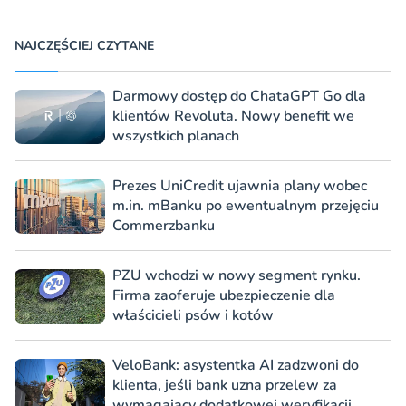
NAJCZĘŚCIEJ CZYTANE
Darmowy dostęp do ChataGPT Go dla
klientów Revoluta. Nowy benefit we
wszystkich planach
Prezes UniCredit ujawnia plany wobec
m.in. mBanku po ewentualnym przejęciu
Commerzbanku
PZU wchodzi w nowy segment rynku.
Firma zaoferuje ubezpieczenie dla
właścicieli psów i kotów
VeloBank: asystentka AI zadzwoni do
klienta, jeśli bank uzna przelew za
wymagający dodatkowej weryfikacji