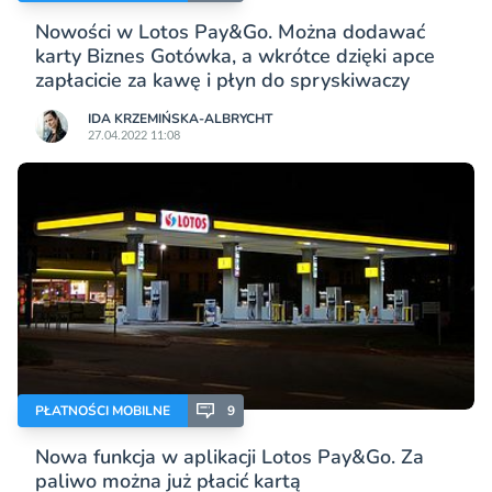
Nowości w Lotos Pay&Go. Można dodawać
karty Biznes Gotówka, a wkrótce dzięki apce
zapłacicie za kawę i płyn do spryskiwaczy
IDA KRZEMIŃSKA-ALBRYCHT
27.04.2022 11:08
PŁATNOŚCI MOBILNE
9
Nowa funkcja w aplikacji Lotos Pay&Go. Za
paliwo można już płacić kartą