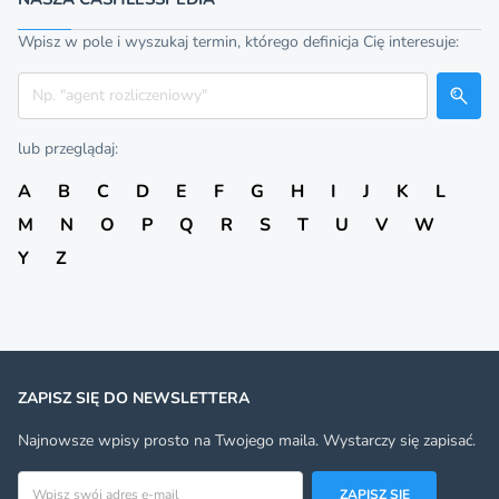
Wpisz w pole i wyszukaj termin, którego definicja Cię interesuje:
Szukaj
lub przeglądaj:
A
B
C
D
E
F
G
H
I
J
K
L
M
N
O
P
Q
R
S
T
U
V
W
Y
Z
ZAPISZ SIĘ DO NEWSLETTERA
Najnowsze wpisy prosto na Twojego maila. Wystarczy się zapisać.
Adres email
ZAPISZ SIĘ