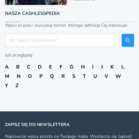
NASZA CASHLESSPEDIA
Wpisz w pole i wyszukaj termin, którego definicja Cię interesuje:
Szukaj
lub przeglądaj:
A
B
C
D
E
F
G
H
I
J
K
L
M
N
O
P
Q
R
S
T
U
V
W
Y
Z
ZAPISZ SIĘ DO NEWSLETTERA
Najnowsze wpisy prosto na Twojego maila. Wystarczy się zapisać.