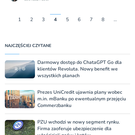
1
2
3
4
5
6
7
8
…
NAJCZĘŚCIEJ CZYTANE
Darmowy dostęp do ChataGPT Go dla
klientów Revoluta. Nowy benefit we
wszystkich planach
Prezes UniCredit ujawnia plany wobec
m.in. mBanku po ewentualnym przejęciu
Commerzbanku
PZU wchodzi w nowy segment rynku.
Firma zaoferuje ubezpieczenie dla