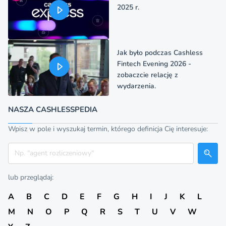
2025 r.
Jak było podczas Cashless
Fintech Evening 2026 -
zobaczcie relację z
wydarzenia.
NASZA CASHLESSPEDIA
Wpisz w pole i wyszukaj termin, którego definicja Cię interesuje:
Szukaj
lub przeglądaj:
A
B
C
D
E
F
G
H
I
J
K
L
M
N
O
P
Q
R
S
T
U
V
W