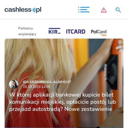
Partnerzy
Partnerzy
wspierający
wspierający
IDA KRZEMIŃSKA-ALBRYCHT
28.10.2024 12:06
W której aplikacji bankowej kupicie bilet
komunikacji miejskiej, opłacicie postój lub
przejazd autostradą? Nowe zestawienie