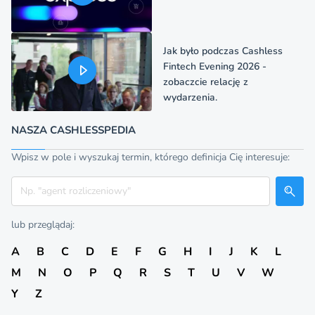
Jak było podczas Cashless
Fintech Evening 2026 -
zobaczcie relację z
wydarzenia.
NASZA CASHLESSPEDIA
Wpisz w pole i wyszukaj termin, którego definicja Cię interesuje:
Szukaj
lub przeglądaj:
A
B
C
D
E
F
G
H
I
J
K
L
M
N
O
P
Q
R
S
T
U
V
W
Y
Z