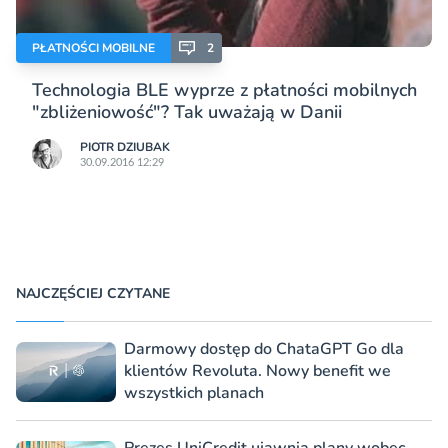
PŁATNOŚCI MOBILNE
2
Technologia BLE wyprze z płatności mobilnych
"zbliżeniowość"? Tak uważają w Danii
PIOTR DZIUBAK
30.09.2016 12:29
NAJCZĘŚCIEJ CZYTANE
Darmowy dostęp do ChataGPT Go dla
klientów Revoluta. Nowy benefit we
wszystkich planach
Prezes UniCredit ujawnia plany wobec