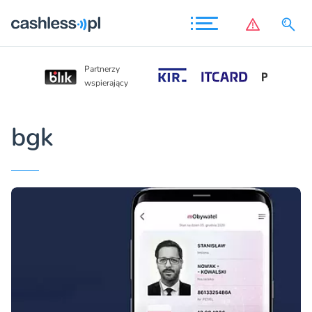
Partnerzy
Partnerzy
wspierający
wspierający
bgk