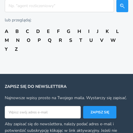
Szukaj
lub przeglądaj:
A
B
C
D
E
F
G
H
I
J
K
L
M
N
O
P
Q
R
S
T
U
V
W
Y
Z
ZAPISZ SIĘ DO NEWSLETTERA
Najnowsze wpisy prosto na Twojego maila. Wystarczy się zapisać.
Adres email
ZAPISZ SIĘ
Aby zapisać się do newslettera, należy podać adres e-mail i
potwierdzić subskrypcję klikając w link aktywacyjny. Jeżeli nie