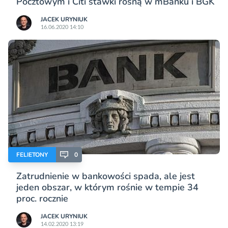
Pocztowym i Citi stawki rosną w mBanku i BGK
JACEK URYNIUK
16.06.2020 14:10
FELIETONY
0
Zatrudnienie w bankowości spada, ale jest
jeden obszar, w którym rośnie w tempie 34
proc. rocznie
JACEK URYNIUK
14.02.2020 13:19