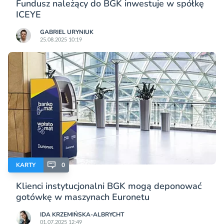
Fundusz należący do BGK inwestuje w spółkę
ICEYE
GABRIEL URYNIUK
25.08.2025 10:19
KARTY
0
Klienci instytucjonalni BGK mogą deponować
gotówkę w maszynach Euronetu
IDA KRZEMIŃSKA-ALBRYCHT
01.07.2025 12:49