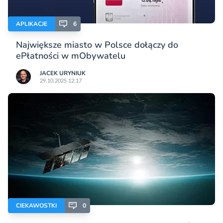
APLIKACJE
6
Największe miasto w Polsce dołączy do
ePłatności w mObywatelu
JACEK URYNIUK
29.10.2025 12:17
CIEKAWOSTKI
0