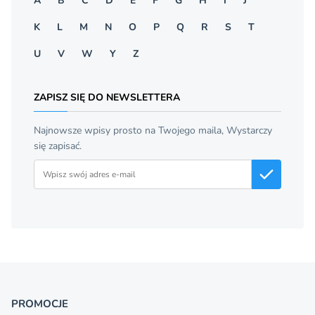
A
B
C
D
E
F
G
H
I
J
K
L
M
N
O
P
Q
R
S
T
U
V
W
Y
Z
ZAPISZ SIĘ DO NEWSLETTERA
Najnowsze wpisy prosto na Twojego maila, Wystarczy
się zapisać.
Adres email
PROMOCJE