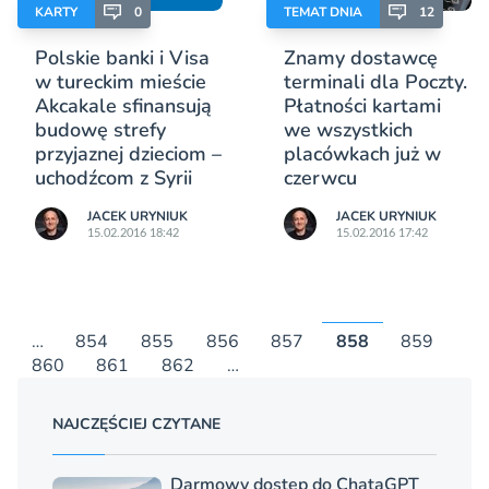
KARTY
0
TEMAT DNIA
12
Polskie banki i Visa
Znamy dostawcę
w tureckim mieście
terminali dla Poczty.
Akcakale sfinansują
Płatności kartami
budowę strefy
we wszystkich
przyjaznej dzieciom –
placówkach już w
uchodźcom z Syrii
czerwcu
JACEK URYNIUK
JACEK URYNIUK
15.02.2016 18:42
15.02.2016 17:42
…
854
855
856
857
858
859
860
861
862
…
NAJCZĘŚCIEJ CZYTANE
Darmowy dostęp do ChataGPT