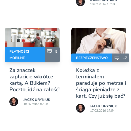
18.02.2016 15:10
PŁATNOŚCI
5
MOBILNE
BEZPIECZEŃSTWO
17
Za znaczek
Koleżka z
zapłacicie wkrótce
terminalem
kartą. A Blikiem?
paraduje po metrze i
Poczto, idź na całość!
ściąga pieniądze z
kart. Czy już się bać?
JACEK URYNIUK
18.02.2016 07:58
JACEK URYNIUK
17.02.2016 19:54