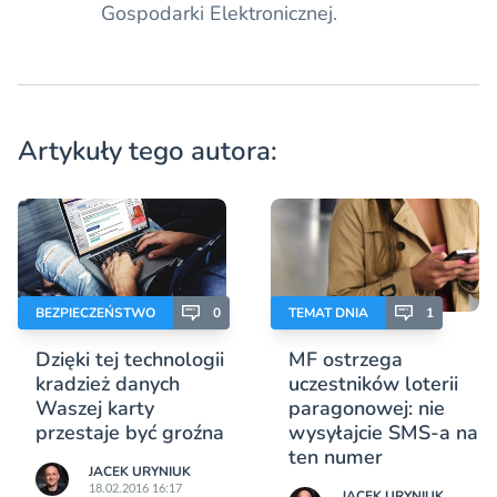
Gospodarki Elektronicznej.
Artykuły tego autora:
BEZPIECZEŃSTWO
0
TEMAT DNIA
1
Dzięki tej technologii
MF ostrzega
kradzież danych
uczestników loterii
Waszej karty
paragonowej: nie
przestaje być groźna
wysyłajcie SMS-a na
ten numer
JACEK URYNIUK
18.02.2016 16:17
JACEK URYNIUK