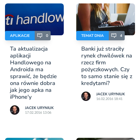
APLIKACJE
0
TEMAT DNIA
4
Ta aktualizacja
Banki już straciły
aplikacji
rynek chwilówek na
Handlowego na
rzecz firm
Androida ma
pożyczkowych. Czy
sprawić, że będzie
to samo stanie się z
ona równie dobra
kredytami?
jak jego apka na
JACEK URYNIUK
iPhone'y
16.02.2016 18:41
JACEK URYNIUK
17.02.2016 13:06