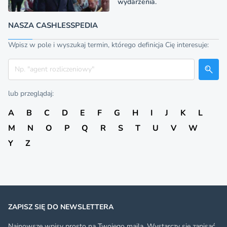
wydarzenia.
NASZA CASHLESSPEDIA
Wpisz w pole i wyszukaj termin, którego definicja Cię interesuje:
Szukaj
lub przeglądaj:
A
B
C
D
E
F
G
H
I
J
K
L
M
N
O
P
Q
R
S
T
U
V
W
Y
Z
ZAPISZ SIĘ DO NEWSLETTERA
Najnowsze wpisy prosto na Twojego maila. Wystarczy się zapisać.