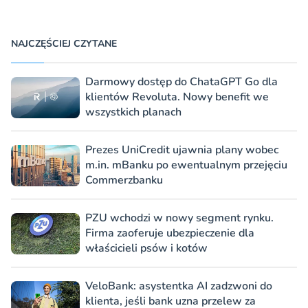
NAJCZĘŚCIEJ CZYTANE
Darmowy dostęp do ChataGPT Go dla
klientów Revoluta. Nowy benefit we
wszystkich planach
Prezes UniCredit ujawnia plany wobec
m.in. mBanku po ewentualnym przejęciu
Commerzbanku
PZU wchodzi w nowy segment rynku.
Firma zaoferuje ubezpieczenie dla
właścicieli psów i kotów
VeloBank: asystentka AI zadzwoni do
klienta, jeśli bank uzna przelew za