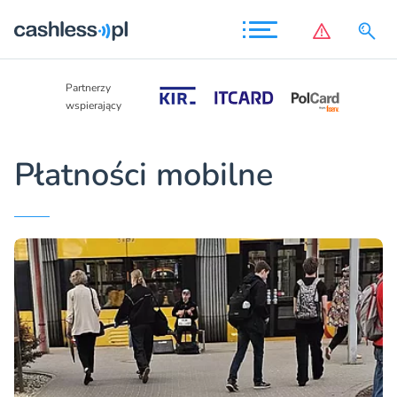
Partnerzy
Partnerzy
wspierający
wspierający
Płatności mobilne