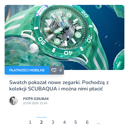
PŁATNOŚCI MOBILNE
0
Swatch pokazał nowe zegarki. Pochodzą z
kolekcji SCUBAQUA i można nimi płacić
PIOTR DZIUBAK
23.04.2026 11:43
1
2
3
4
5
6
…