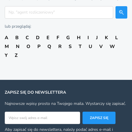
Szukaj
lub przeglądaj:
A
B
C
D
E
F
G
H
I
J
K
L
M
N
O
P
Q
R
S
T
U
V
W
Y
Z
ZAPISZ SIĘ DO NEWSLETTERA
Najnowsze wpisy prosto na Twojego maila. Wystarczy się zapisać.
Adres email
ZAPISZ SIĘ
Aby zapisać się do newslettera, należy podać adres e-mail i