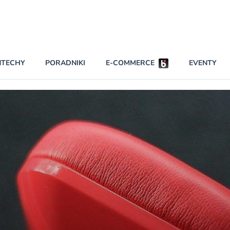
Partnerzy strategiczni
NTECHY
PORADNIKI
E-COMMERCE
EVENTY
BEZPIECZEŃSTWO
NAJCZĘŚCIEJ CZYTANE
Darmowy dostę
INNI NAPISALI
wszystkich pla
KONTA
W najniższych p
darmo przez trz
PRAWO
Czytaj więcej
RAPORTY SPECJALNE