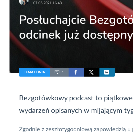
07.05.2021 16:48
Posłuchajcie Bezgot
odcinek już dostępny
TEMAT DNIA
1
Bezgotówkowy podcast to piątkowe
wydarzeń opisanych w mijającym tygo
Zgodnie z
zeszłotygodniową zapowiedzią
u 