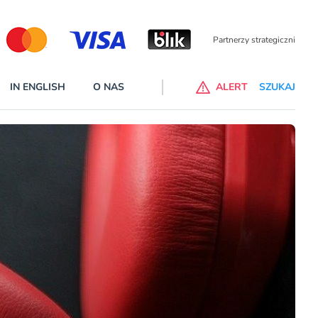
Partnerzy wspierający
IN ENGLISH
O NAS
ALERT
SZUKAJ
p do ChataGPT Go dla klientów Revoluta. Nowy benefit we
nach
lanach – Standard i Plus – z usługi będzie można korzsytać za
y miesiące