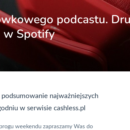
ówkowego podcastu. Dru
 w Spotify
 podsumowanie najważniejszych
dniu w serwisie cashless.pl
progu weekendu zapraszamy Was do