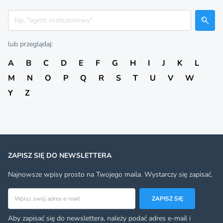
Szukaj
lub przeglądaj:
A
B
C
D
E
F
G
H
I
J
K
L
M
N
O
P
Q
R
S
T
U
V
W
Y
Z
ZAPISZ SIĘ DO NEWSLETTERA
Najnowsze wpisy prosto na Twojego maila. Wystarczy się zapisać.
Adres email
ZAPISZ SIĘ
Aby zapisać się do newslettera, należy podać adres e-mail i