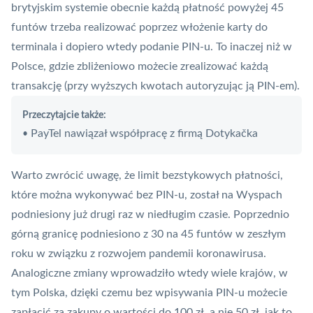
brytyjskim systemie obecnie każdą płatność powyżej 45
funtów trzeba realizować poprzez włożenie karty do
terminala i dopiero wtedy podanie PIN-u. To inaczej niż w
Polsce, gdzie zbliżeniowo możecie zrealizować każdą
transakcję (przy wyższych kwotach autoryzując ją PIN-em).
Przeczytajcie także:
PayTel nawiązał współpracę z firmą Dotykačka
•
Warto zwrócić uwagę, że limit bezstykowych płatności,
które można wykonywać bez PIN-u, został na Wyspach
podniesiony już drugi raz w niedługim czasie. Poprzednio
górną granicę podniesiono z 30 na 45 funtów w zeszłym
roku w związku z rozwojem pandemii koronawirusa.
Analogiczne zmiany wprowadziło wtedy
wiele krajów
, w
tym
Polska
, dzięki czemu bez wpisywania PIN-u możecie
zapłacić za zakupy o wartości do 100 zł, a nie 50 zł, jak to