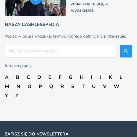
zobaczcie relację z
wydarzenia.
NASZA CASHLESSPEDIA
Wpisz w pole i wyszukaj termin, którego definicja Cię interesuje:
Szukaj
lub przeglądaj:
A
B
C
D
E
F
G
H
I
J
K
L
M
N
O
P
Q
R
S
T
U
V
W
Y
Z
ZAPISZ SIĘ DO NEWSLETTERA