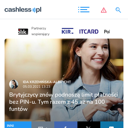
Partnerzy
Partnerzy
wspierający
wspierający
IDA KRZEMIŃSKA-ALBRYCHT
05.03.2021 13:23
Brytyjczycy znów podnoszą limit płatności
bez PIN-u. Tym razem z 45 aż na 100
funtów
INNI