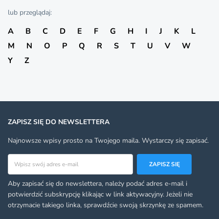
lub przeglądaj:
A
B
C
D
E
F
G
H
I
J
K
L
M
N
O
P
Q
R
S
T
U
V
W
Y
Z
ZAPISZ SIĘ DO NEWSLETTERA
Najnowsze wpisy prosto na Twojego maila. Wystarczy się zapisać.
Adres email
ZAPISZ SIĘ
Aby zapisać się do newslettera, należy podać adres e-mail i
potwierdzić subskrypcję klikając w link aktywacyjny. Jeżeli nie
otrzymacie takiego linka, sprawdźcie swoją skrzynkę ze spamem.