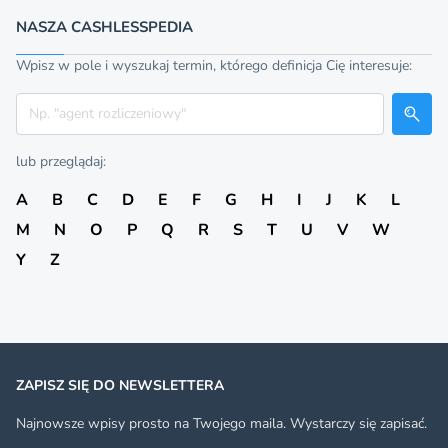
NASZA CASHLESSPEDIA
Wpisz w pole i wyszukaj termin, którego definicja Cię interesuje:
Szukaj
lub przeglądaj:
A
B
C
D
E
F
G
H
I
J
K
L
M
N
O
P
Q
R
S
T
U
V
W
Y
Z
ZAPISZ SIĘ DO NEWSLETTERA
Najnowsze wpisy prosto na Twojego maila. Wystarczy się zapisać.