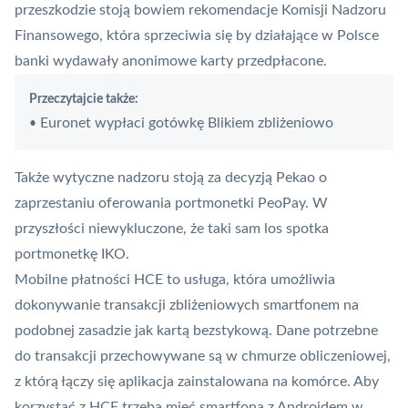
przeszkodzie stoją bowiem rekomendacje Komisji Nadzoru
Finansowego, która sprzeciwia się by działające w Polsce
banki wydawały anonimowe karty przedpłacone.
Przeczytajcie także:
Euronet wypłaci gotówkę Blikiem zbliżeniowo
•
Także wytyczne nadzoru stoją za decyzją Pekao o
zaprzestaniu oferowania portmonetki
PeoPay
. W
przyszłości niewykluczone, że taki sam los spotka
portmonetkę IKO.
Mobilne płatności HCE to usługa, która umożliwia
dokonywanie transakcji zbliżeniowych smartfonem na
podobnej zasadzie jak kartą bezstykową. Dane potrzebne
do transakcji przechowywane są w chmurze obliczeniowej,
z którą łączy się aplikacja zainstalowana na komórce. Aby
korzystać z HCE trzeba mieć smartfona z Androidem w