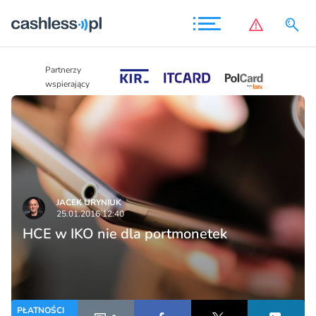
Partnerzy
Partnerzy
wspierający
wspierający
JACEK URYNIUK
25.01.2016 12:40
HCE w IKO nie dla portmonetek
PŁATNOŚCI