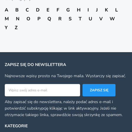
A
B
C
D
E
F
G
H
I
J
K
L
M
N
O
P
Q
R
S
T
U
V
W
Y
Z
ZAPISZ SIĘ DO NEWSLETTERA
Najnowsze wpisy prosto na Twojego maila. Wystarczy się zapisać.
Adres email
ZAPISZ SIĘ
Aby zapisać się do newslettera, należy podać adres e-mail i
potwierdzić subskrypcję klikając w link aktywacyjny. Jeżeli nie
otrzymacie takiego linka, sprawdźcie swoją skrzynkę ze spamem.
KATEGORIE