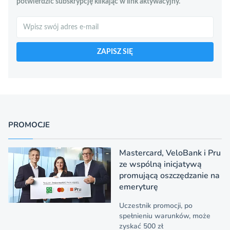
potwierdzić subskrypcję klikając w link aktywacyjny.
Szukaj
ZAPISZ SIĘ
PROMOCJE
Mastercard, VeloBank i Pru
ze wspólną inicjatywą
promującą oszczędzanie na
emeryturę
Uczestnik promocji, po
spełnieniu warunków, może
zyskać 500 zł