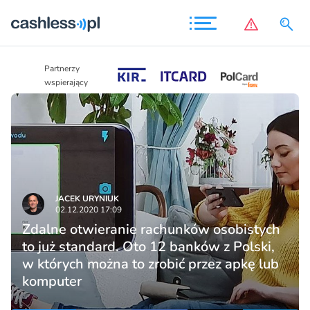
Partnerzy
Partnerzy
wspierający
wspierający
JACEK URYNIUK
02.12.2020 17:09
Zdalne otwieranie rachunków osobistych
to już standard. Oto 12 banków z Polski,
w których można to zrobić przez apkę lub
komputer