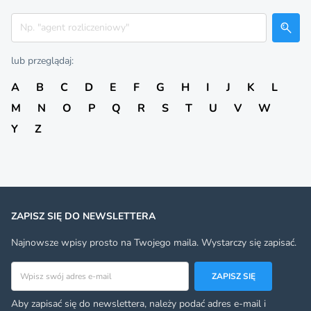
Szukaj
lub przeglądaj:
A
B
C
D
E
F
G
H
I
J
K
L
M
N
O
P
Q
R
S
T
U
V
W
Y
Z
ZAPISZ SIĘ DO NEWSLETTERA
Najnowsze wpisy prosto na Twojego maila. Wystarczy się zapisać.
Adres email
ZAPISZ SIĘ
Aby zapisać się do newslettera, należy podać adres e-mail i