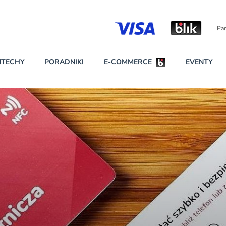
Partnerzy strategiczni
NTECHY
PORADNIKI
E-COMMERCE
EVENTY
BEZPIECZEŃSTWO
NAJCZĘŚCIEJ CZYTANE
Darmowy dostę
INNI NAPISALI
wszystkich pla
KONTA
W najniższych p
darmo przez trz
PRAWO
Czytaj więcej
RAPORTY SPECJALNE