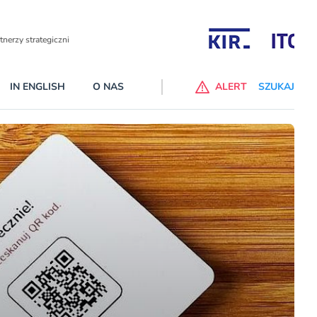
Partnerzy wspierający
IN ENGLISH
O NAS
ALERT
SZUKAJ
p do ChataGPT Go dla klientów Revoluta. Nowy benefit we
nach
lanach – Standard i Plus – z usługi będzie można korzsytać za
y miesiące