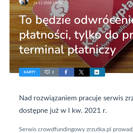
24.11.2020 10:38
To będzie odwrócenie 
płatności, tylko do 
terminal płatniczy
KARTY
2
Nad rozwiązaniem pracuje serwis zrzu
dostępne już w I kw. 2021 r.
Serwis crowdfundingowy zrzutka.pl prowadz