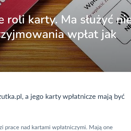
roli karty. Ma służyć ni
przyjmowania wpłat jak
tka.pl, a jego karty wpłatnicze mają być
i prace nad kartami wpłatniczymi. Mają one