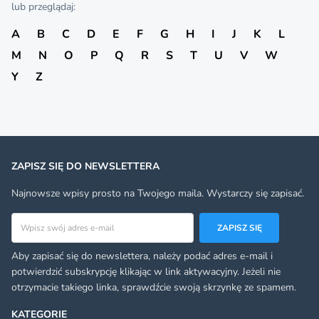
lub przeglądaj:
A
B
C
D
E
F
G
H
I
J
K
L
M
N
O
P
Q
R
S
T
U
V
W
Y
Z
ZAPISZ SIĘ DO NEWSLETTERA
Najnowsze wpisy prosto na Twojego maila. Wystarczy się zapisać.
Adres email
ZAPISZ SIĘ
Aby zapisać się do newslettera, należy podać adres e-mail i
potwierdzić subskrypcję klikając w link aktywacyjny. Jeżeli nie
otrzymacie takiego linka, sprawdźcie swoją skrzynkę ze spamem.
KATEGORIE