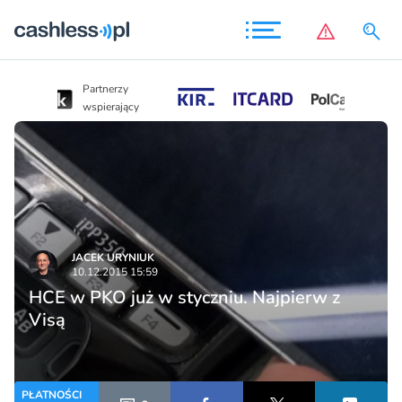
Partnerzy
Partnerzy
wspierający
wspierający
JACEK URYNIUK
10.12.2015 15:59
HCE w PKO już w styczniu. Najpierw z
Visą
PŁATNOŚCI