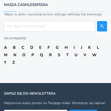
NASZA CASHLESSPEDIA
Wpisz w pole i wyszukaj termin, którego definicja Cię interesuje:
Szukaj
lub przeglądaj:
A
B
C
D
E
F
G
H
I
J
K
L
M
N
O
P
Q
R
S
T
U
V
W
Y
Z
ZAPISZ SIĘ DO NEWSLETTERA
Najnowsze wpisy prosto na Twojego maila. Wystarczy się zapisać.