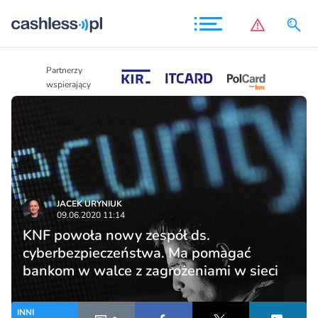
Partnerzy
Partnerzy
wspierający
wspierający
JACEK URYNIUK
09.06.2020 11:14
KNF powoła nowy zespół ds.
cyberbezpieczeństwa. Ma pomagać
bankom w walce z zagrożeniami w sieci
INNI