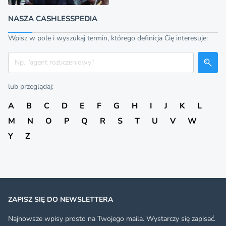
NASZA CASHLESSPEDIA
Wpisz w pole i wyszukaj termin, którego definicja Cię interesuje:
Szukaj
lub przeglądaj:
A
B
C
D
E
F
G
H
I
J
K
L
M
N
O
P
Q
R
S
T
U
V
W
Y
Z
ZAPISZ SIĘ DO NEWSLETTERA
Najnowsze wpisy prosto na Twojego maila. Wystarczy się zapisać.