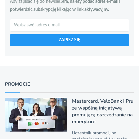
Aby zapisać się do newslettera,
należy podać adres e-mail i
potwierdzić subskrypcję klikając w link aktywacyjny.
Szukaj
ZAPISZ SIĘ
PROMOCJE
Mastercard, VeloBank i Pru
ze wspólną inicjatywą
promującą oszczędzanie na
emeryturę
Uczestnik promocji, po