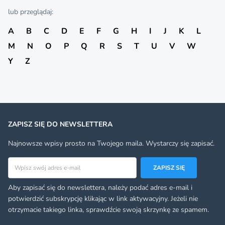
lub przeglądaj:
A
B
C
D
E
F
G
H
I
J
K
L
M
N
O
P
Q
R
S
T
U
V
W
Y
Z
ZAPISZ SIĘ DO NEWSLETTERA
Najnowsze wpisy prosto na Twojego maila. Wystarczy się zapisać.
Adres email
ZAPISZ SIĘ
Aby zapisać się do newslettera, należy podać adres e-mail i
potwierdzić subskrypcję klikając w link aktywacyjny. Jeżeli nie
otrzymacie takiego linka, sprawdźcie swoją skrzynkę ze spamem.