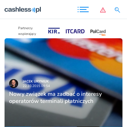
Partnerzy
Partnerzy
wspierający
wspierający
JACEK URYNIUK
22.10.2015 09:54
Nowy związek ma zadbać o interesy
operatorów terminali płatniczych