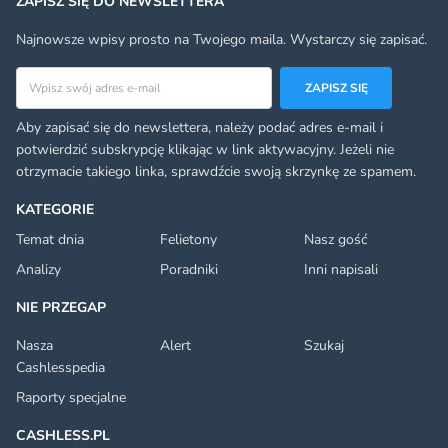
ZAPISZ SIĘ DO NEWSLETTERA
Najnowsze wpisy prosto na Twojego maila. Wystarczy się zapisać.
Adres email
ZAPISZ SIĘ
Aby zapisać się do newslettera, należy podać adres e-mail i
potwierdzić subskrypcję klikając w link aktywacyjny. Jeżeli nie
otrzymacie takiego linka, sprawdźcie swoją skrzynkę ze spamem.
KATEGORIE
Temat dnia
Felietony
Nasz gość
Analizy
Poradniki
Inni napisali
NIE PRZEGAP
Nasza
Alert
Szukaj
Cashlesspedia
Raporty specjalne
CASHLESS.PL