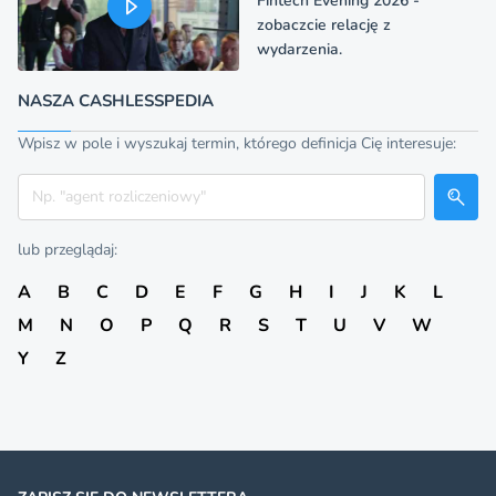
Fintech Evening 2026 -
zobaczcie relację z
wydarzenia.
NASZA CASHLESSPEDIA
Wpisz w pole i wyszukaj termin, którego definicja Cię interesuje:
Szukaj
lub przeglądaj:
A
B
C
D
E
F
G
H
I
J
K
L
M
N
O
P
Q
R
S
T
U
V
W
Y
Z