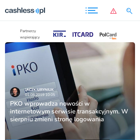
Partnerzy
Partnerzy
wspierający
wspierający
JACEK URYNIUK
01.08.2019 10:05
PKO wprowadza nowości w
internetowym serwisie transakcyjnym. W
sierpniu zmieni stronę logowania