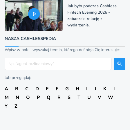
Jak było podczas Cashless
Fintech Evening 2026 -
zobaczcie relację z
wydarzenia.
NASZA CASHLESSPEDIA
Wpisz w pole i wyszukaj termin, którego definicja Cię interesuje:
Szukaj
lub przeglądaj:
A
B
C
D
E
F
G
H
I
J
K
L
M
N
O
P
Q
R
S
T
U
V
W
Y
Z