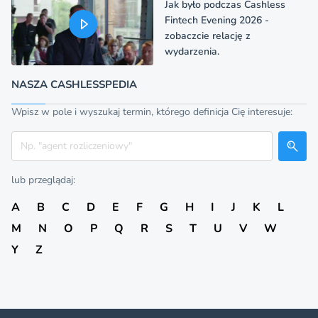
Jak było podczas Cashless
Fintech Evening 2026 -
zobaczcie relację z
wydarzenia.
NASZA CASHLESSPEDIA
Wpisz w pole i wyszukaj termin, którego definicja Cię interesuje:
Szukaj
lub przeglądaj:
A
B
C
D
E
F
G
H
I
J
K
L
M
N
O
P
Q
R
S
T
U
V
W
Y
Z