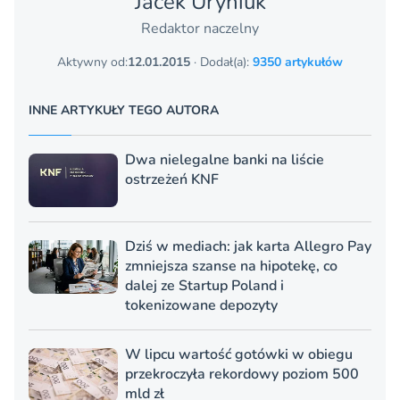
Jacek Uryniuk
Redaktor naczelny
Aktywny od:
12.01.2015
· Dodał(a):
9350 artykułów
INNE ARTYKUŁY TEGO AUTORA
Dwa nielegalne banki na liście
ostrzeżeń KNF
Dziś w mediach: jak karta Allegro Pay
zmniejsza szanse na hipotekę, co
dalej ze Startup Poland i
tokenizowane depozyty
W lipcu wartość gotówki w obiegu
przekroczyła rekordowy poziom 500
mld zł