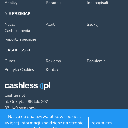
Analizy
Poradniki
Inni napisali
NIE PRZEGAP
Nasza
Alert
Szukaj
Cashlesspedia
Raporty specjalne
CASHLESS.PL
O nas
Reklama
Regulamin
Polityka Cookies
Kontakt
Cashless.pl
ul. Odkryta 48B lok. 302
03-140 Warszawa
Nasza strona używa plików cookies.
Więcej informacji znajdziesz na stronie
rozumiem
Facebook
Twitter
YouTube
LinkedIn
RSS
©2022 cashless.pl. All rights reserved.