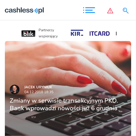
Partnerzy
Partnerzy
wspierający
wspierający
JACEK URYNIUK
04.12.2018 18:35
Zmiany w serwisie transakcyjnym PKO.
Bank wprowadzi nowości już 6 grudnia