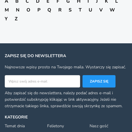
A
B
C
D
E
F
G
H
I
J
K
L
M
N
O
P
Q
R
S
T
U
V
W
Y
Z
ZAPISZ SIĘ DO NEWSLETTERA
Najnowsze wpisy prosto na Twojego maila. Wystarczy się zapisać.
Adres email
ZAPISZ SIĘ
Aby zapisać się do newslettera, należy podać adres e-mail i
potwierdzić subskrypcję klikając w link aktywacyjny. Jeżeli nie
otrzymacie takiego linka, sprawdźcie swoją skrzynkę ze spamem.
KATEGORIE
Temat dnia
Felietony
Nasz gość