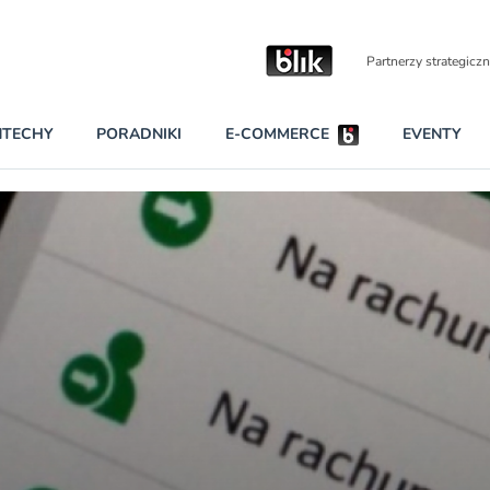
Partnerzy strategiczni
NTECHY
PORADNIKI
E-COMMERCE
EVENTY
BEZPIECZEŃSTWO
NAJCZĘŚCIEJ CZYTANE
Darmowy dostę
INNI NAPISALI
wszystkich pla
KONTA
W najniższych p
darmo przez trz
PRAWO
Czytaj więcej
RAPORTY SPECJALNE