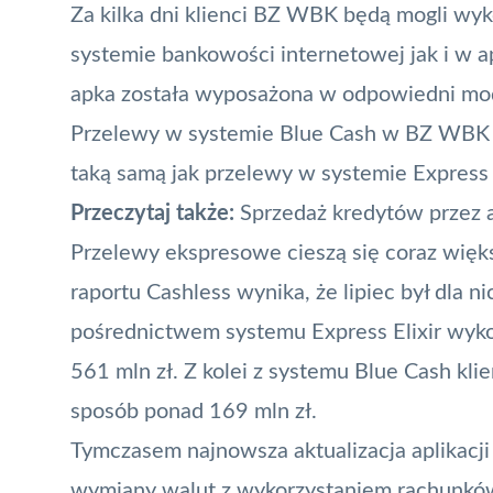
Za kilka dni klienci BZ WBK będą mogli w
systemie bankowości internetowej jak i w
a
apka została wyposażona w odpowiedni moduł
Przelewy w systemie Blue Cash w BZ WBK bę
taką samą jak przelewy w systemie Express E
Przeczytaj także:
Sprzedaż kredytów przez 
Przelewy ekspresowe cieszą się coraz więks
raportu Cashless
wynika, że lipiec był dla 
pośrednictwem systemu Express Elixir wyko
561 mln zł. Z kolei z systemu Blue Cash kli
sposób ponad 169 mln zł.
Tymczasem najnowsza aktualizacja aplikacj
wymiany walut z wykorzystaniem
rachunkó