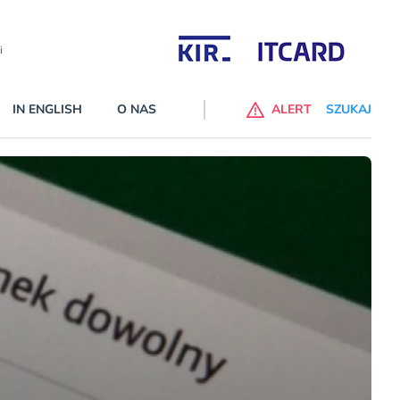
Partnerzy wspierający
IN ENGLISH
O NAS
ALERT
SZUKAJ
p do ChataGPT Go dla klientów Revoluta. Nowy benefit we
nach
lanach – Standard i Plus – z usługi będzie można korzsytać za
y miesiące