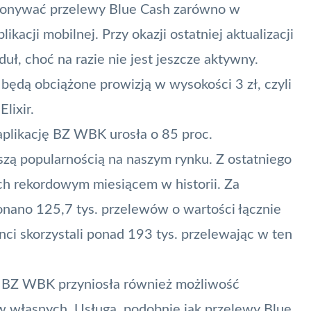
ykonywać przelewy Blue Cash zarówno w
plikacji mobilnej
. Przy okazji ostatniej aktualizacji
, choć na razie nie jest jeszcze aktywny.
dą obciążone prowizją w wysokości 3 zł, czyli
lixir.
aplikację BZ WBK urosła o 85 proc.
zą popularnością na naszym rynku. Z ostatniego
nich rekordowym miesiącem w historii. Za
nano 125,7 tys. przelewów o wartości łącznie
enci skorzystali ponad 193 tys. przelewając w ten
i BZ WBK przyniosła również możliwość
w
własnych. Usługa, podobnie jak przelewy Blue