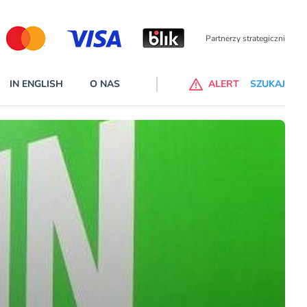
Partnerzy wspierający
IN ENGLISH
O NAS
ALERT
SZUKAJ
p do ChataGPT Go dla klientów Revoluta. Nowy benefit we
nach
lanach – Standard i Plus – z usługi będzie można korzsytać za
y miesiące