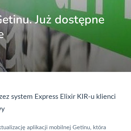
etinu. Już dostępne
e
rzez system Express
Elixir
KIR
-u klienci
wy
alizację aplikacji mobilnej Getinu, która