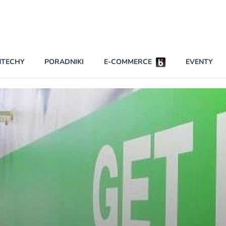
Partnerzy strategiczni
NTECHY
PORADNIKI
E-COMMERCE
EVENTY
BEZPIECZEŃSTWO
NAJCZĘŚCIEJ CZYTANE
Darmowy dostę
INNI NAPISALI
wszystkich pla
KONTA
W najniższych p
darmo przez trz
PRAWO
Czytaj więcej
RAPORTY SPECJALNE