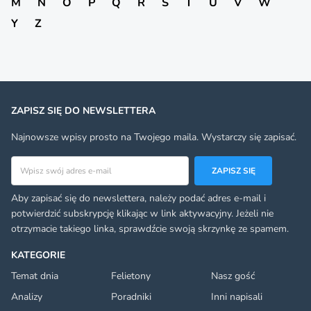
M
N
O
P
Q
R
S
T
U
V
W
Y
Z
ZAPISZ SIĘ DO NEWSLETTERA
Najnowsze wpisy prosto na Twojego maila. Wystarczy się zapisać.
Adres email
ZAPISZ SIĘ
Aby zapisać się do newslettera, należy podać adres e-mail i
potwierdzić subskrypcję klikając w link aktywacyjny. Jeżeli nie
otrzymacie takiego linka, sprawdźcie swoją skrzynkę ze spamem.
KATEGORIE
Temat dnia
Felietony
Nasz gość
Analizy
Poradniki
Inni napisali