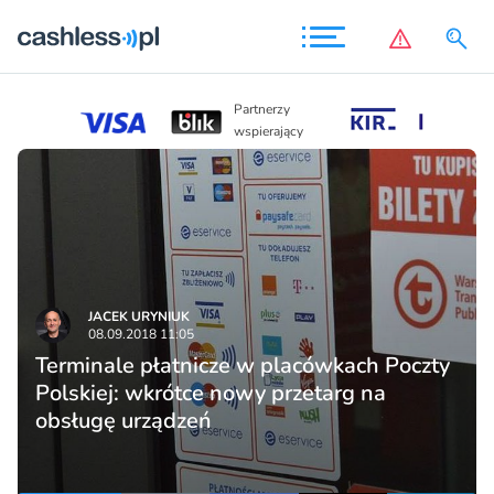
Partnerzy
Partnerzy
wspierający
wspierający
JACEK URYNIUK
08.09.2018 11:05
Terminale płatnicze w placówkach Poczty
Polskiej: wkrótce nowy przetarg na
obsługę urządzeń