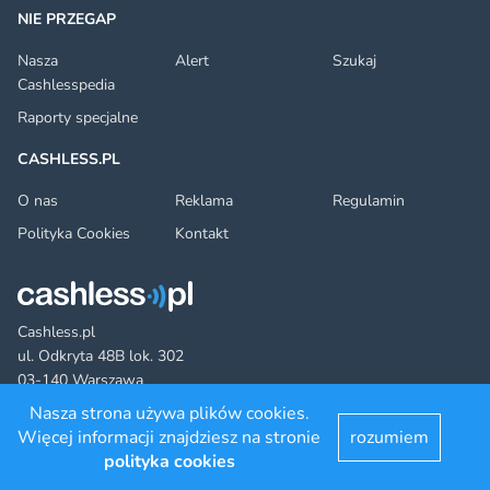
NIE PRZEGAP
Nasza
Alert
Szukaj
Cashlesspedia
Raporty specjalne
CASHLESS.PL
O nas
Reklama
Regulamin
Polityka Cookies
Kontakt
Cashless.pl
ul. Odkryta 48B lok. 302
03-140 Warszawa
Nasza strona używa plików cookies.
Więcej informacji znajdziesz na stronie
rozumiem
Facebook
Twitter
YouTube
LinkedIn
RSS
©2022 cashless.pl. All rights reserved.
polityka cookies