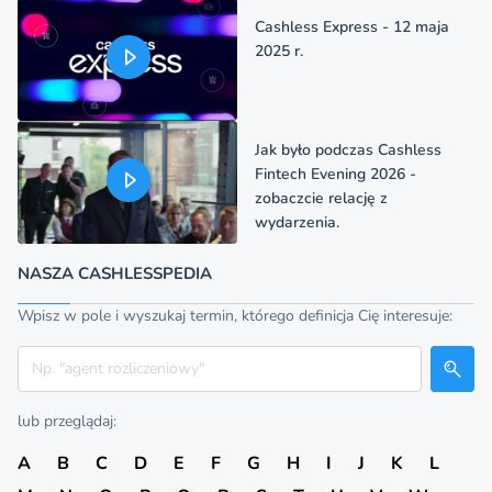
Cashless Express - 12 maja
2025 r.
Jak było podczas Cashless
Fintech Evening 2026 -
zobaczcie relację z
wydarzenia.
NASZA CASHLESSPEDIA
Wpisz w pole i wyszukaj termin, którego definicja Cię interesuje:
Szukaj
lub przeglądaj:
A
B
C
D
E
F
G
H
I
J
K
L