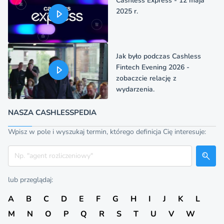
Cashless Express - 12 maja
2025 r.
Jak było podczas Cashless
Fintech Evening 2026 -
zobaczcie relację z
wydarzenia.
NASZA CASHLESSPEDIA
Wpisz w pole i wyszukaj termin, którego definicja Cię interesuje:
Szukaj
lub przeglądaj:
A
B
C
D
E
F
G
H
I
J
K
L
M
N
O
P
Q
R
S
T
U
V
W