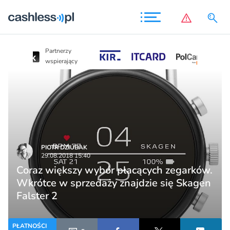
Partnerzy
Partnerzy
wspierający
wspierający
PIOTR DZIUBAK
29.08.2018 15:40
Coraz większy wybór płacących zegarków.
Wkrótce w sprzedaży znajdzie się Skagen
Falster 2
PŁATNOŚCI