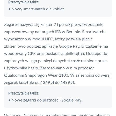
Przeczytajcie także:
Nowy smartwatch dla kobiet
•
Zegarek nazywa się Falster 2 i po raz pierwszy zostanie
zaprezentowany na targach IFA w Berlinie. Smartwatch
wyposażono w moduł
NFC
, który pozwala płacić
zbliżeniowo poprzez
aplikację
Google Pay. Urządzenie ma
wbudowany GPS oraz posiada czujnik tętna. Dostępu do
zapisanych w jego pamięci danych strzeże ustalone przez
użytkownika hasło. Zastosowano w nim procesor
Qualcomm Snapdragon Wear 2100. W zależności od wersji
zegarek kosztuje od 1369 zł do 1499 zł.
Przeczytajcie także:
Nowe zegarki do płatności Google Pay
•
W sprzedaży na polskim rynku dominowały dotąd płacące