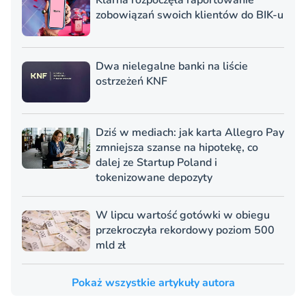
zobowiązań swoich klientów do BIK-u
Dwa nielegalne banki na liście
ostrzeżeń KNF
Dziś w mediach: jak karta Allegro Pay
zmniejsza szanse na hipotekę, co
dalej ze Startup Poland i
tokenizowane depozyty
W lipcu wartość gotówki w obiegu
przekroczyła rekordowy poziom 500
mld zł
Pokaż wszystkie artykuły autora