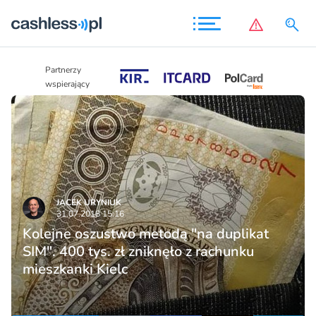
Partnerzy
Partnerzy
wspierający
wspierający
JACEK URYNIUK
31.07.2018 15:16
Kolejne oszustwo metodą "na duplikat
SIM". 400 tys. zł zniknęło z rachunku
mieszkanki Kielc