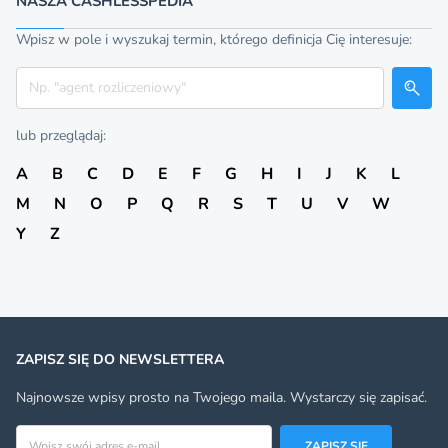
NASZA CASHLESSPEDIA
Wpisz w pole i wyszukaj termin, którego definicja Cię interesuje:
Szukaj
lub przeglądaj:
A
B
C
D
E
F
G
H
I
J
K
L
M
N
O
P
Q
R
S
T
U
V
W
Y
Z
ZAPISZ SIĘ DO NEWSLETTERA
Najnowsze wpisy prosto na Twojego maila. Wystarczy się zapisać.
Adres email
ZAPISZ SIĘ