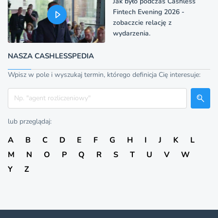
Jak było podczas Cashless
Fintech Evening 2026 -
zobaczcie relację z
wydarzenia.
NASZA CASHLESSPEDIA
Wpisz w pole i wyszukaj termin, którego definicja Cię interesuje:
Szukaj
lub przeglądaj:
A
B
C
D
E
F
G
H
I
J
K
L
M
N
O
P
Q
R
S
T
U
V
W
Y
Z