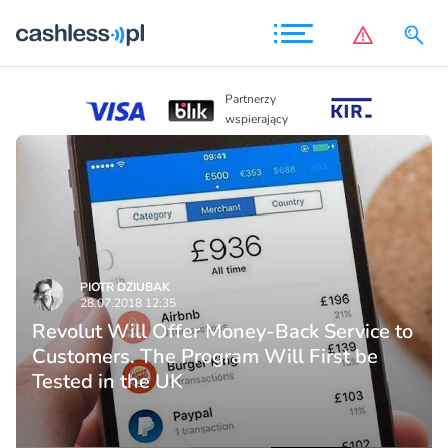
Partnerzy
Partnerzy
wspierając
wspierający
PIOTR DZIUBAK
28.07.2018 12:35
Revolut Will Offer Money-Back Service to
Customers. The Program Will First be
Tested in the UK