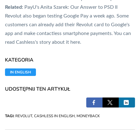
Related:
PayU's Anita Szarek: Our Answer to PSD II
Revolut also began testing
Google Pay
a week ago. Some
customers can already add their Revolut
card
to Google's
app and make
contactless
smartphone payments. You can
read Cashless's story about it here.
KATEGORIA
IN ENGLISH
UDOSTĘPNIJ TEN ARTYKUŁ
TAGI:
REVOLUT
,
CASHLESS IN ENGLISH
,
MONEYBACK