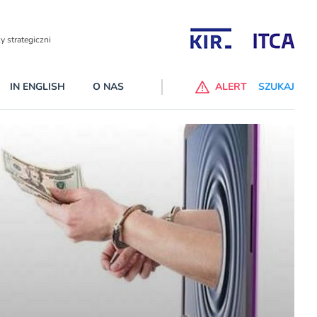
Partnerzy wspierający
IN ENGLISH
O NAS
ALERT
SZUKAJ
p do ChataGPT Go dla klientów Revoluta. Nowy benefit we
nach
lanach – Standard i Plus – z usługi będzie można korzsytać za
y miesiące