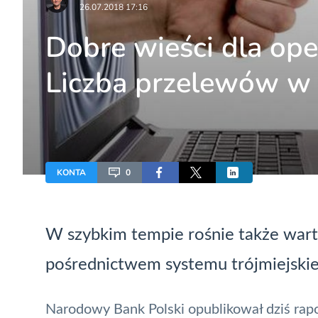
26.07.2018 17:16
Dobre wieści dla ope
Liczba przelewów w 
KONTA
0
W szybkim tempie rośnie także warto
pośrednictwem systemu trójmiejskie
Narodowy Bank Polski
opublikował dziś rap