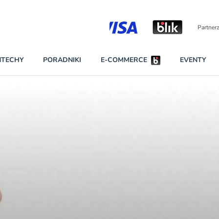
Partnerzy strategiczni
NTECHY
PORADNIKI
E-COMMERCE
EVENTY
BEZPIECZEŃSTWO
NAJCZĘŚCIEJ CZYTANE
Darmowy dostę
INNI NAPISALI
wszystkich pla
KONTA
W najniższych p
darmo przez trz
PRAWO
Czytaj więcej
RAPORTY SPECJALNE