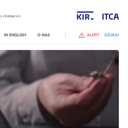
Partnerzy wspierający
IN ENGLISH
O NAS
ALERT
SZUKAJ
p do ChataGPT Go dla klientów Revoluta. Nowy benefit we
nach
lanach – Standard i Plus – z usługi będzie można korzsytać za
y miesiące