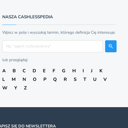
NASZA CASHLESSPEDIA
Wpisz w pole i wyszukaj termin, którego definicja Cię interesuje:
Szukaj
lub przeglądaj:
A
B
C
D
E
F
G
H
I
J
K
L
M
N
O
P
Q
R
S
T
U
V
W
Y
Z
APISZ SIĘ DO NEWSLETTERA