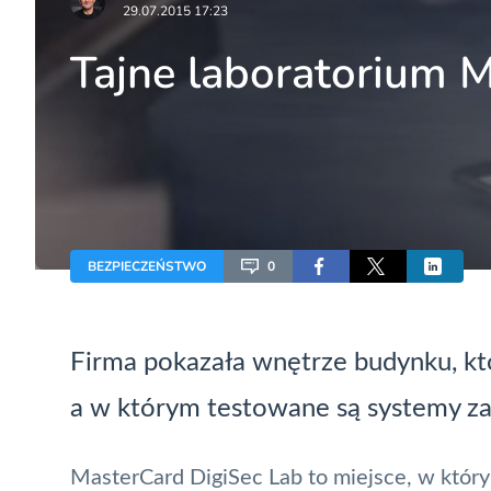
29.07.2015 17:23
Tajne laboratorium Ma
BEZPIECZEŃSTWO
0
Firma pokazała wnętrze budynku, któ
a w którym testowane są systemy z
MasterCard
DigiSec Lab to miejsce, w któr