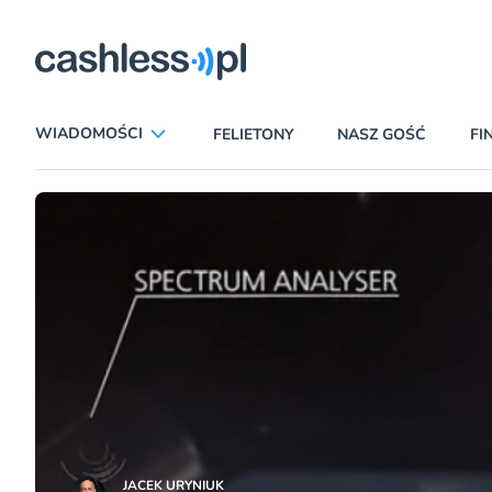
ryczni
WIADOMOŚCI
FELIETONY
NASZ GOŚĆ
FI
ANALIZY
APLIKACJE
CIEKAWOSTKI
E-COMMERCE
INSURTECH
KARTY
LUDZIE
PATRONATY
PROMOCJE
PŁATNOŚCI MOBILNE
TEMAT DNIA
UBEZPIECZENIA
JACEK URYNIUK