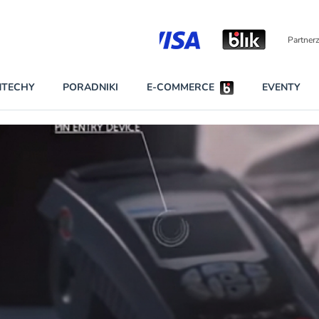
Partnerzy strategiczni
NTECHY
PORADNIKI
E-COMMERCE
EVENTY
BEZPIECZEŃSTWO
NAJCZĘŚCIEJ CZYTANE
Darmowy dostę
INNI NAPISALI
wszystkich pla
KONTA
W najniższych p
darmo przez trz
PRAWO
Czytaj więcej
RAPORTY SPECJALNE