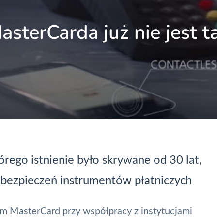
sterCarda już nie jest t
rego istnienie było skrywane od 30 lat,
abezpieczeń instrumentów płatniczych
ym MasterCard przy współpracy z instytucjami