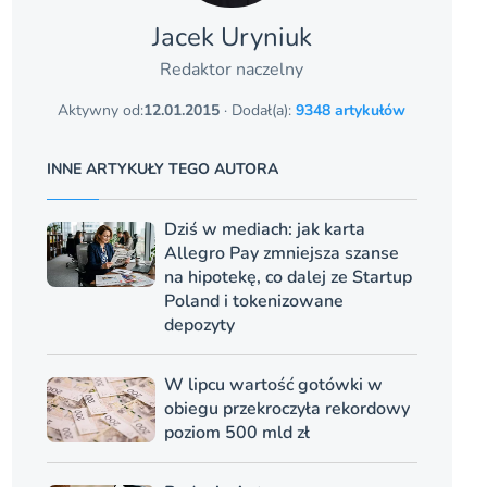
Jacek Uryniuk
Redaktor naczelny
Aktywny od:
12.01.2015
· Dodał(a):
9348 artykułów
INNE ARTYKUŁY TEGO AUTORA
Dziś w mediach: jak karta
Allegro Pay zmniejsza szanse
na hipotekę, co dalej ze Startup
Poland i tokenizowane
depozyty
W lipcu wartość gotówki w
obiegu przekroczyła rekordowy
poziom 500 mld zł