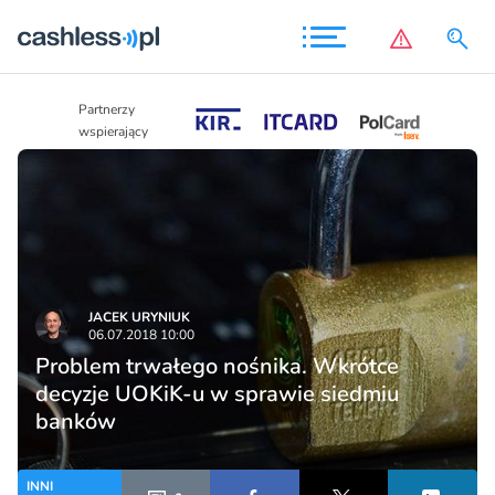
Partnerzy
Partnerzy
wspierający
wspierający
JACEK URYNIUK
06.07.2018 10:00
Problem trwałego nośnika. Wkrótce
decyzje UOKiK-u w sprawie siedmiu
banków
INNI