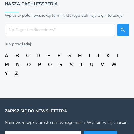
NASZA CASHLESSPEDIA
Wpisz w pole i wyszukaj termin, którego definicja Cię interesuje:
Szukaj
lub przeglądaj:
A
B
C
D
E
F
G
H
I
J
K
L
M
N
O
P
Q
R
S
T
U
V
W
Y
Z
ZAPISZ SIĘ DO NEWSLETTERA
Najnowsze wpisy prosto na Twojego maila. Wystarczy się zapisać.
Adres email