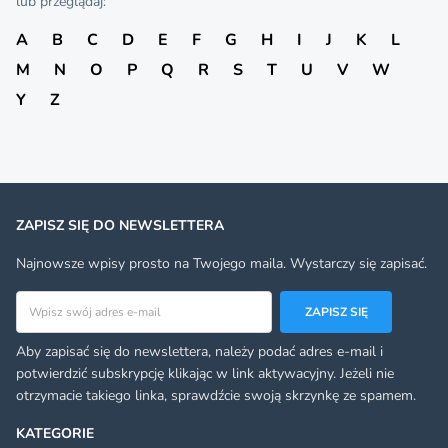
lub przeglądaj:
A
B
C
D
E
F
G
H
I
J
K
L
M
N
O
P
Q
R
S
T
U
V
W
Y
Z
ZAPISZ SIĘ DO NEWSLETTERA
Najnowsze wpisy prosto na Twojego maila. Wystarczy się zapisać.
Adres email
ZAPISZ SIĘ
Aby zapisać się do newslettera, należy podać adres e-mail i
potwierdzić subskrypcję klikając w link aktywacyjny. Jeżeli nie
otrzymacie takiego linka, sprawdźcie swoją skrzynkę ze spamem.
KATEGORIE