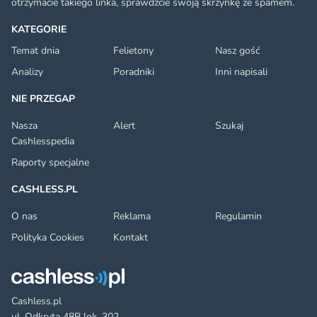
otrzymacie takiego linka, sprawdźcie swoją skrzynkę ze spamem.
KATEGORIE
Temat dnia
Felietony
Nasz gość
Analizy
Poradniki
Inni napisali
NIE PRZEGAP
Nasza
Alert
Szukaj
Cashlesspedia
Raporty specjalne
CASHLESS.PL
O nas
Reklama
Regulamin
Polityka Cookies
Kontakt
Cashless.pl
ul. Odkryta 48B lok. 302