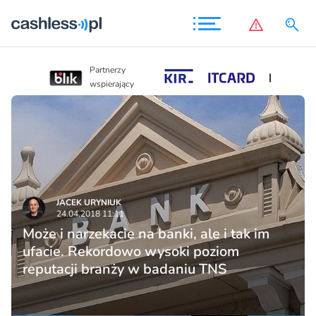
Partnerzy
Partnerzy
wspierający
wspierający
JACEK URYNIUK
24.04.2018 11:11
Może i narzekacie na banki, ale i tak im
ufacie. Rekordowo wysoki poziom
reputacji branży w badaniu TNS