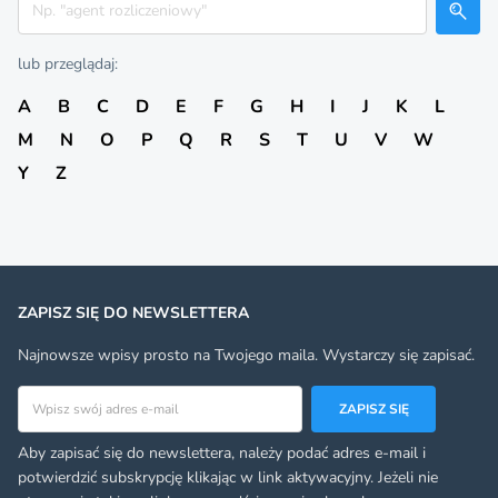
lub przeglądaj:
A
B
C
D
E
F
G
H
I
J
K
L
M
N
O
P
Q
R
S
T
U
V
W
Y
Z
ZAPISZ SIĘ DO NEWSLETTERA
Najnowsze wpisy prosto na Twojego maila. Wystarczy się zapisać.
Adres email
ZAPISZ SIĘ
Aby zapisać się do newslettera, należy podać adres e-mail i
potwierdzić subskrypcję klikając w link aktywacyjny. Jeżeli nie