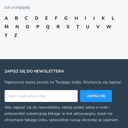
lub przeglądaj:
A
B
C
D
E
F
G
H
I
J
K
L
M
N
O
P
Q
R
S
T
U
V
W
Y
Z
ZAPISZ SIĘ DO NEWSLETTERA
Najnowsze wpisy prosto na Twojego maila. Wystarczy się zapisać.
Adres email
ZAPISZ SIĘ
Aby zapisać się do newslettera, należy podać adres e-mail i
potwierdzić subskrypcję klikając w link aktywacyjny. Jeżeli nie
otrzymacie takiego linka, sprawdźcie swoją skrzynkę ze spamem.