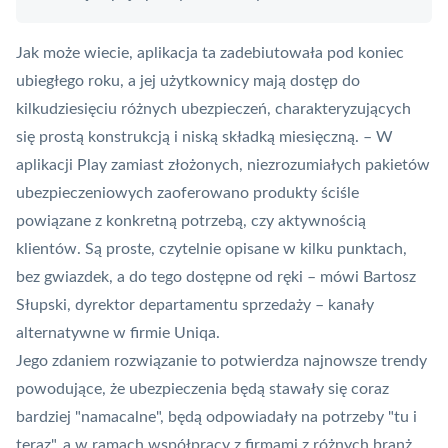
Jak może wiecie, aplikacja ta zadebiutowała pod koniec
ubiegłego roku, a jej użytkownicy mają dostęp do
kilkudziesięciu różnych ubezpieczeń, charakteryzujących
się prostą konstrukcją i niską składką miesięczną. – W
aplikacji Play zamiast złożonych, niezrozumiałych pakietów
ubezpieczeniowych zaoferowano produkty ściśle
powiązane z konkretną potrzebą, czy aktywnością
klientów. Są proste, czytelnie opisane w kilku punktach,
bez gwiazdek, a do tego dostępne od ręki – mówi Bartosz
Słupski, dyrektor departamentu sprzedaży – kanały
alternatywne w firmie Uniqa.
Jego zdaniem rozwiązanie to potwierdza najnowsze trendy
powodujące, że ubezpieczenia będą stawały się coraz
bardziej "namacalne", będą odpowiadały na potrzeby "tu i
teraz", a w ramach współpracy z firmami z różnych branż