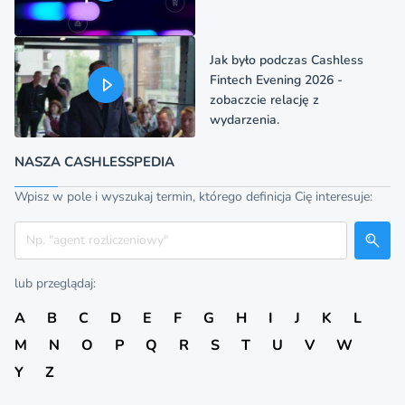
Jak było podczas Cashless
Fintech Evening 2026 -
zobaczcie relację z
wydarzenia.
NASZA CASHLESSPEDIA
Wpisz w pole i wyszukaj termin, którego definicja Cię interesuje:
Szukaj
lub przeglądaj:
A
B
C
D
E
F
G
H
I
J
K
L
M
N
O
P
Q
R
S
T
U
V
W
Y
Z