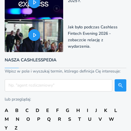
2025 r.
Jak było podczas Cashless
Fintech Evening 2026 -
zobaczcie relację z
wydarzenia.
NASZA CASHLESSPEDIA
Wpisz w pole i wyszukaj termin, którego definicja Cię interesuje:
Szukaj
lub przeglądaj:
A
B
C
D
E
F
G
H
I
J
K
L
M
N
O
P
Q
R
S
T
U
V
W
Y
Z