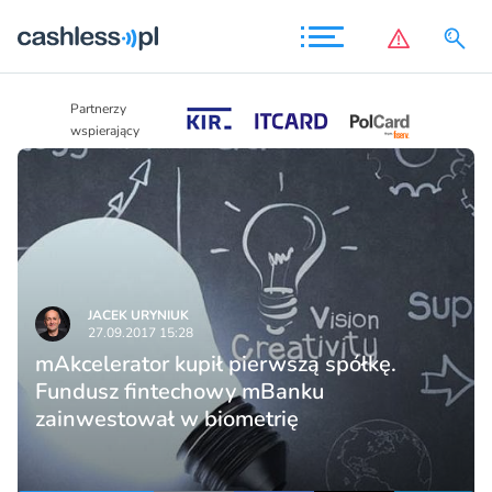
Partnerzy
Partnerzy
wspierający
wspierający
JACEK URYNIUK
27.09.2017 15:28
mAkcelerator kupił pierwszą spółkę.
Fundusz fintechowy mBanku
zainwestował w biometrię