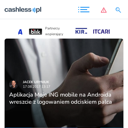
Partnerzy
Partnerzy
wspierający
wspierający
JACEK URYNIUK
17.08.2017 13:17
Aplikacja Moje ING mobile na Androida
wreszcie z logowaniem odciskiem palca