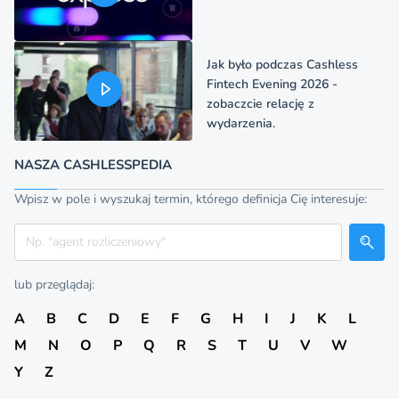
Jak było podczas Cashless
Fintech Evening 2026 -
zobaczcie relację z
wydarzenia.
NASZA CASHLESSPEDIA
Wpisz w pole i wyszukaj termin, którego definicja Cię interesuje:
Szukaj
lub przeglądaj:
A
B
C
D
E
F
G
H
I
J
K
L
M
N
O
P
Q
R
S
T
U
V
W
Y
Z