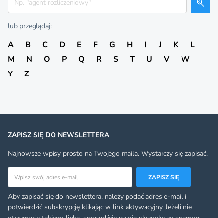
lub przeglądaj:
A
B
C
D
E
F
G
H
I
J
K
L
M
N
O
P
Q
R
S
T
U
V
W
Y
Z
ZAPISZ SIĘ DO NEWSLETTERA
Najnowsze wpisy prosto na Twojego maila. Wystarczy się zapisać.
Adres email
ZAPISZ SIĘ
Aby zapisać się do newslettera, należy podać adres e-mail i
potwierdzić subskrypcję klikając w link aktywacyjny. Jeżeli nie
otrzymacie takiego linka, sprawdźcie swoją skrzynkę ze spamem.