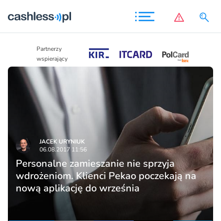
Partnerzy
Partnerzy
wspierający
wspierający
JACEK URYNIUK
06.08.2017 11:56
Personalne zamieszanie nie sprzyja
wdrożeniom. Klienci Pekao poczekają na
nową aplikację do września