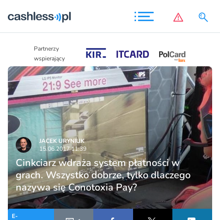
Partnerzy
Partnerzy
wspierający
wspierający
JACEK URYNIUK
15.06.2017 11:39
Cinkciarz wdraża system płatności w
grach. Wszystko dobrze, tylko dlaczego
nazywa się Conotoxia Pay?
E-