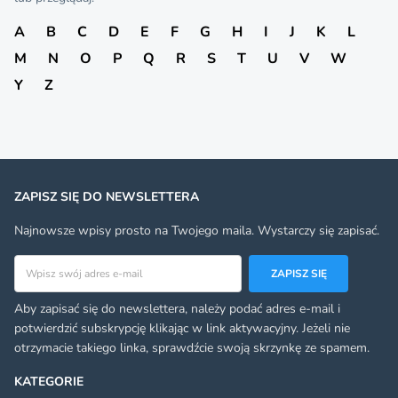
A
B
C
D
E
F
G
H
I
J
K
L
M
N
O
P
Q
R
S
T
U
V
W
Y
Z
ZAPISZ SIĘ DO NEWSLETTERA
Najnowsze wpisy prosto na Twojego maila. Wystarczy się zapisać.
Adres email
ZAPISZ SIĘ
Aby zapisać się do newslettera, należy podać adres e-mail i
potwierdzić subskrypcję klikając w link aktywacyjny. Jeżeli nie
otrzymacie takiego linka, sprawdźcie swoją skrzynkę ze spamem.
KATEGORIE