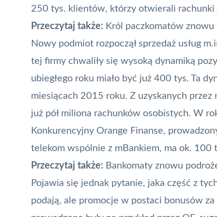
250 tys. klientów, którzy otwierali rachunki
Przeczytaj także:
Król paczkomatów znowu 
Nowy podmiot rozpoczął sprzedaż usług m.i
tej firmy chwaliły się wysoką dynamiką pozy
ubiegłego roku miało być już 400 tys. Ta d
miesiącach 2015 roku. Z uzyskanych przez n
już pół miliona
rachunków
osobistych. W rok
Konkurencyjny
Orange Finanse
, prowadzony
telekom wspólnie z mBankiem, ma ok. 100 tys
Przeczytaj także:
Bankomaty znowu podroż
Pojawia się jednak pytanie, jaka część z ty
podają, ale promocje w postaci bonusów za 