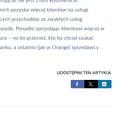
ują że nie jest z tym wyśmienicie.
nich pozyska więcej klientów na usługi
ących przychodów ze zwykłych usług
posób. Ponadto sprzedając klientowi więcej w
ora – no bo przecież, kto by chciał szukać
banku, a ostatnio (jak w Orange) sprzedawcy
UDOSTĘPNIJ TEN ARTYKUŁ