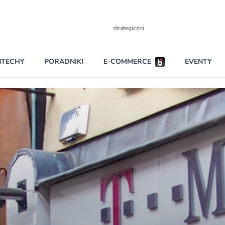
Partnerzy strategiczni
NTECHY
PORADNIKI
E-COMMERCE
EVENTY
BEZPIECZEŃSTWO
NAJCZĘŚCIEJ CZYTANE
Dwa nieleg
INNI NAPISALI
Obie firmy
KONTA
Czytaj wię
PRAWO
RAPORTY SPECJALNE