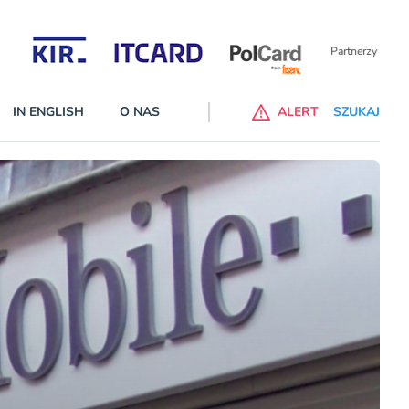
Partnerzy wspierający
IN ENGLISH
O NAS
ALERT
SZUKAJ
alne banki na liście ostrzeżeń KNF
 wprowadzone na listę ostrzeżeń naruszyły ustawę Prawo bankowe
cej