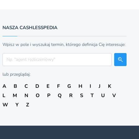
NASZA CASHLESSPEDIA
Wpisz w pole i wyszukaj termin, którego definicja Cię interesuje:
Szukaj
lub przeglądaj:
A
B
C
D
E
F
G
H
I
J
K
L
M
N
O
P
Q
R
S
T
U
V
W
Y
Z