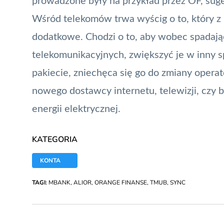
prowadzone były na przykład przez OF, suger
Wśród telekomów trwa wyścig o to, który z 
dodatkowe. Chodzi o to, aby wobec spadaj
telekomunikacyjnych, zwiększyć je w inny s
pakiecie, zniechęca się go do zmiany operat
nowego dostawcy internetu, telewizji, czy 
energii elektrycznej.
KATEGORIA
KONTA
TAGI:
MBANK
,
ALIOR
,
ORANGE FINANSE
,
TMUB
,
SYNC