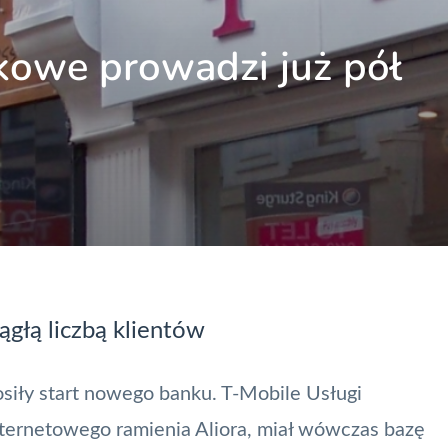
kowe prowadzi już pół
ągłą liczbą klientów
osiły start nowego banku. T-Mobile Usługi
nternetowego ramienia Aliora, miał wówczas bazę