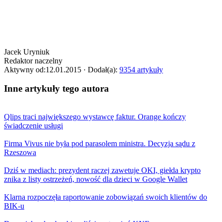
Jacek Uryniuk
Redaktor naczelny
Aktywny od:
12.01.2015
· Dodał(a):
9354 artykuły
Inne artykuły tego autora
Qlips traci największego wystawcę faktur. Orange kończy
świadczenie usługi
Firma Vivus nie była pod parasolem ministra. Decyzja sądu z
Rzeszowa
Dziś w mediach: prezydent raczej zawetuje OKI, giełda krypto
znika z listy ostrzeżeń, nowość dla dzieci w Google Wallet
Klarna rozpoczęła raportowanie zobowiązań swoich klientów do
BIK-u