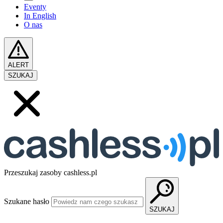
Eventy
In English
O nas
ALERT
SZUKAJ
Przeszukaj zasoby cashless.pl
Szukane hasło
SZUKAJ