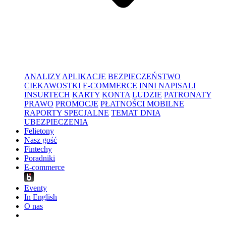
ANALIZY
APLIKACJE
BEZPIECZEŃSTWO
CIEKAWOSTKI
E-COMMERCE
INNI NAPISALI
INSURTECH
KARTY
KONTA
LUDZIE
PATRONATY
PRAWO
PROMOCJE
PŁATNOŚCI MOBILNE
RAPORTY SPECJALNE
TEMAT DNIA
UBEZPIECZENIA
Felietony
Nasz gość
Fintechy
Poradniki
E-commerce
Eventy
In English
O nas