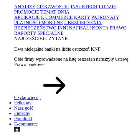
ANALIZY
CIEKAWOSTKI
INSURTECH
LUDZIE
PROMOCJE
TEMAT DNIA
APLIKACJE
E-COMMERCE
KARTY
PATRONATY
PŁATNOŚCI MOBILNE
UBEZPIECZENIA
BEZPIECZEŃSTWO
INNI NAPISALI
KONTA
PRAWO
RAPORTY SPECJALNE
NAJCZĘŚCIEJ CZYTANE
Dwa nielegalne banki na liście ostrzeżeń KNF
Obie firmy wprowadzone na listę ostrzeżeń naruszyły ustawę
Prawo bankowe
Czytaj więcej
Felietony
Nasz gość
Fintechy
Poradniki
E-commerce