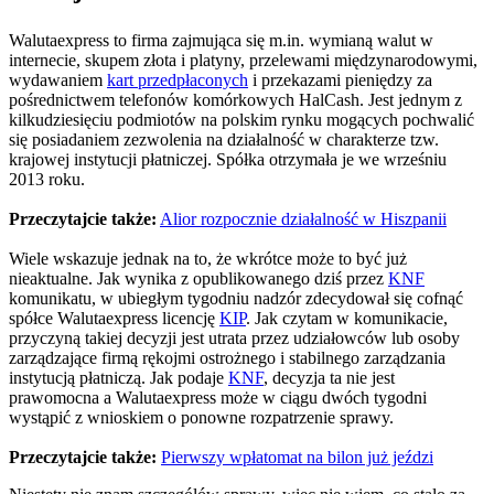
Walutaexpress to firma zajmująca się m.in. wymianą walut w
internecie, skupem złota i platyny, przelewami międzynarodowymi,
wydawaniem
kart przedpłaconych
i przekazami pieniędzy za
pośrednictwem telefonów komórkowych HalCash. Jest jednym z
kilkudziesięciu podmiotów na polskim rynku mogących pochwalić
się posiadaniem zezwolenia na działalność w charakterze tzw.
krajowej instytucji płatniczej. Spółka otrzymała je we wrześniu
2013 roku.
Przeczytajcie także:
Alior rozpocznie działalność w Hiszpanii
Wiele wskazuje jednak na to, że wkrótce może to być już
nieaktualne. Jak wynika z opublikowanego dziś przez
KNF
komunikatu, w ubiegłym tygodniu nadzór zdecydował się cofnąć
spółce Walutaexpress licencję
KIP
. Jak czytam w komunikacie,
przyczyną takiej decyzji jest utrata przez udziałowców lub osoby
zarządzające firmą rękojmi ostrożnego i stabilnego zarządzania
instytucją płatniczą. Jak podaje
KNF
, decyzja ta nie jest
prawomocna a Walutaexpress może w ciągu dwóch tygodni
wystąpić z wnioskiem o ponowne rozpatrzenie sprawy.
Przeczytajcie także:
Pierwszy wpłatomat na bilon już jeździ