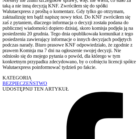
Niestety nie znam szczegółów sprawy, więc nie wiem, co stało za
taką a nie inną decyzją KNF. Zwróciłem się do spółki
Walutaexpress z prośbą o komentarz. Gdy tylko go otrzymam,
zaktualizuję ten bądź napiszę nowy tekst. Do KNF zwróciłem się
zaś z pytaniem, dlaczego informacja o decyzji została podana do
publicznej wiadomości dopiero dzisiaj, skoro komisja podjęła ją na
posiedzeniu 20 grudnia. Tego dnia opublikowała komunikat z tego
posiedzenia zawierający informacje o innych decyzjach podjętych
podczas narady. Biuro prasowe KNF odpowiedziało, że zgodnie z
prawem Komisja ma 7 dni na ogłoszenie swojej decyzji. Nie
odniosło się do mojego pytania o powód, dla którego w tym
konkretnym przypadku zdecydowano, by o cofnięciu licencji spółce
Walutaexpress poinformować tydzień po fakcie.
KATEGORIA
BEZPIECZEŃSTWO
UDOSTĘPNIJ TEN ARTYKUŁ