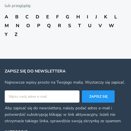
lub przeglądaj:
A
B
C
D
E
F
G
H
I
J
K
L
M
N
O
P
Q
R
S
T
U
V
W
Y
Z
ZAPISZ SIĘ DO NEWSLETTERA
Najnowsze wpisy prosto na Twojego maila. Wystarczy się zapisać.
Adres email
ZAPISZ SIĘ
Aby zapisać się do newslettera, należy podać adres e-mail i
potwierdzić subskrypcję klikając w link aktywacyjny. Jeżeli nie
otrzymacie takiego linka, sprawdźcie swoją skrzynkę ze spamem.