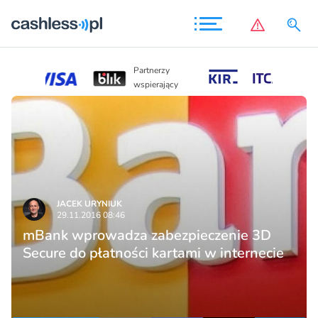
Partnerzy
Partnerzy
wspierający
wspierający
JACEK URYNIUK
29.11.2016 08:46
mBank wprowadza zabezpieczenie 3D
Secure do płatności kartami w internecie