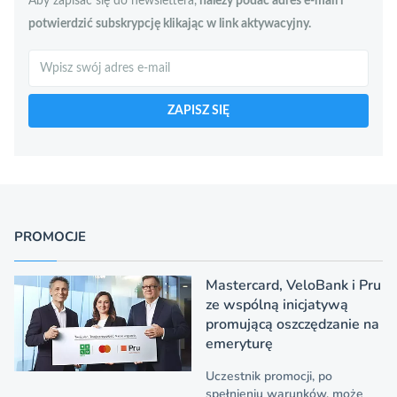
Aby zapisać się do newslettera,
należy podać adres e-mail i
potwierdzić subskrypcję klikając w link aktywacyjny.
Szukaj
ZAPISZ SIĘ
PROMOCJE
Mastercard, VeloBank i Pru
ze wspólną inicjatywą
promującą oszczędzanie na
emeryturę
Uczestnik promocji, po
spełnieniu warunków, może