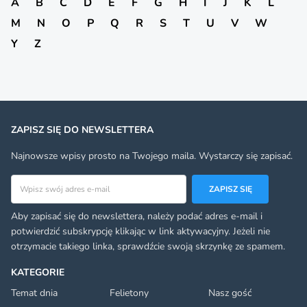
A
B
C
D
E
F
G
H
I
J
K
L
M
N
O
P
Q
R
S
T
U
V
W
Y
Z
ZAPISZ SIĘ DO NEWSLETTERA
Najnowsze wpisy prosto na Twojego maila. Wystarczy się zapisać.
Adres email
ZAPISZ SIĘ
Aby zapisać się do newslettera, należy podać adres e-mail i
potwierdzić subskrypcję klikając w link aktywacyjny. Jeżeli nie
otrzymacie takiego linka, sprawdźcie swoją skrzynkę ze spamem.
KATEGORIE
Temat dnia
Felietony
Nasz gość