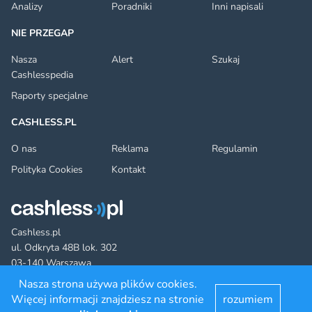
Analizy
Poradniki
Inni napisali
NIE PRZEGAP
Nasza
Alert
Szukaj
Cashlesspedia
Raporty specjalne
CASHLESS.PL
O nas
Reklama
Regulamin
Polityka Cookies
Kontakt
Cashless.pl
ul. Odkryta 48B lok. 302
03-140 Warszawa
Nasza strona używa plików cookies.
Więcej informacji znajdziesz na stronie
rozumiem
Facebook
Twitter
YouTube
LinkedIn
RSS
©2022 cashless.pl. All rights reserved.