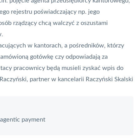
in. pojęcie agenta przedsiębiorcy kantorowego,
ego rejestru poświadczający np. jego
osób rządzący chcą walczyć z oszustami
w.
cujących w kantorach, a pośredników, którzy
m zamówioną gotówkę czy odpowiadają za
 tacy pracownicy będą musieli zyskać wpis do
czyński, partner w kancelarii Raczyński Skalski
 agentic payment