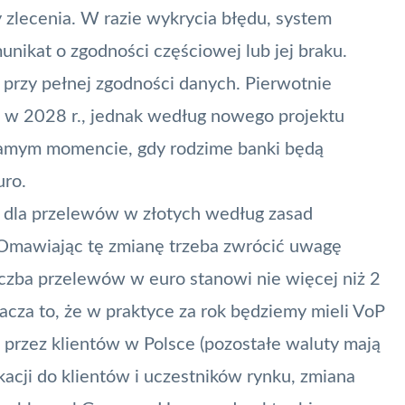
 zlecenia. W razie wykrycia błędu, system
nikat o zgodności częściowej lub jej braku.
przy pełnej zgodności danych. Pierwotnie
h w 2028 r., jednak według nowego projektu
m samym momencie, gdy rodzime banki będą
uro.
 dla przelewów w złotych według zasad
 Omawiając tę zmianę trzeba zwrócić uwagę
iczba przelewów w euro stanowi nie więcej niż 2
cza to, że w praktyce za rok będziemy mieli VoP
 przez klientów w Polsce (pozostałe waluty mają
kacji do klientów i uczestników rynku, zmiana