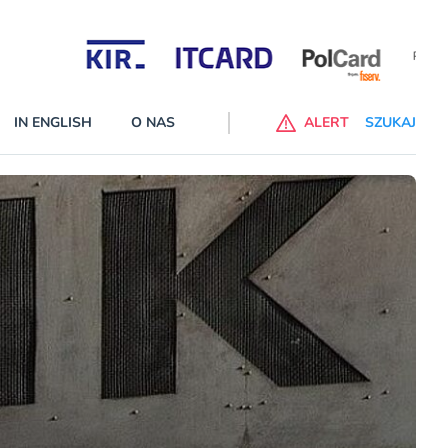
Partnerzy wspierający
IN ENGLISH
O NAS
ALERT
SZUKAJ
p do ChataGPT Go dla klientów Revoluta. Nowy benefit we
nach
lanach – Standard i Plus – z usługi będzie można korzsytać za
y miesiące