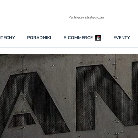
Partnerzy strategiczni
NTECHY
PORADNIKI
E-COMMERCE
EVENTY
BEZPIECZEŃSTWO
NAJCZĘŚCIEJ CZYTANE
Darmowy dostę
INNI NAPISALI
wszystkich pla
KONTA
W najniższych p
darmo przez trz
PRAWO
Czytaj więcej
RAPORTY SPECJALNE