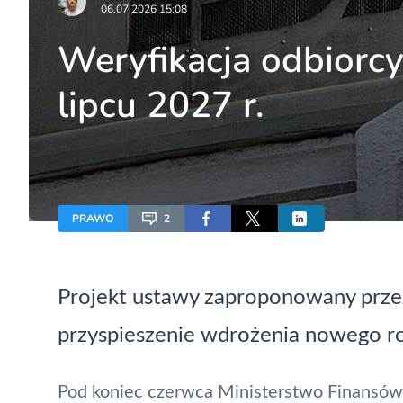
06.07.2026 15:08
Weryfikacja odbiorc
lipcu 2027 r.
PRAWO
2
Projekt ustawy zaproponowany prze
przyspieszenie wdrożenia nowego ro
Pod koniec czerwca Ministerstwo Finansów 