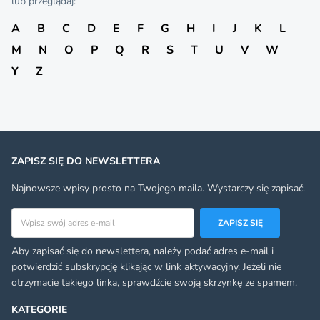
lub przeglądaj:
A
B
C
D
E
F
G
H
I
J
K
L
M
N
O
P
Q
R
S
T
U
V
W
Y
Z
ZAPISZ SIĘ DO NEWSLETTERA
Najnowsze wpisy prosto na Twojego maila. Wystarczy się zapisać.
Adres email
ZAPISZ SIĘ
Aby zapisać się do newslettera, należy podać adres e-mail i
potwierdzić subskrypcję klikając w link aktywacyjny. Jeżeli nie
otrzymacie takiego linka, sprawdźcie swoją skrzynkę ze spamem.
KATEGORIE