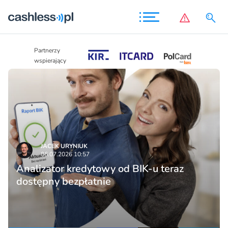
Partnerzy
Partnerzy
wspierający
wspierający
JACEK URYNIUK
06.07.2026 10:57
Analizator kredytowy od BIK-u teraz
dostępny bezpłatnie