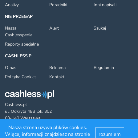
Analizy
Poradniki
Inni napisali
NIE PRZEGAP
Nasza
Alert
Szukaj
Cashlesspedia
Raporty specjalne
CASHLESS.PL
O nas
Reklama
Regulamin
Polityka Cookies
Kontakt
Cashless.pl
ul. Odkryta 48B lok. 302
03-140 Warszawa
Nasza strona używa plików cookies.
Więcej informacji znajdziesz na stronie
rozumiem