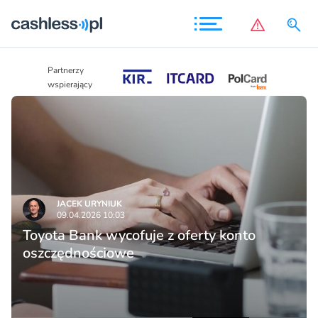
Partnerzy
Partnerzy
wspierający
wspierający
JACEK URYNIUK
09.04.2026 10:03
Toyota Bank wycofuje z oferty konto
oszczędnościowe