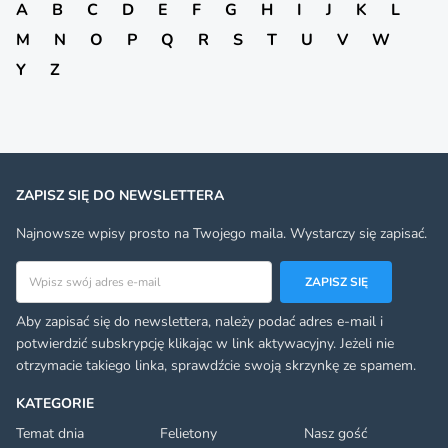
A
B
C
D
E
F
G
H
I
J
K
L
M
N
O
P
Q
R
S
T
U
V
W
Y
Z
ZAPISZ SIĘ DO NEWSLETTERA
Najnowsze wpisy prosto na Twojego maila. Wystarczy się zapisać.
Adres email
ZAPISZ SIĘ
Aby zapisać się do newslettera, należy podać adres e-mail i
potwierdzić subskrypcję klikając w link aktywacyjny. Jeżeli nie
otrzymacie takiego linka, sprawdźcie swoją skrzynkę ze spamem.
KATEGORIE
Temat dnia
Felietony
Nasz gość