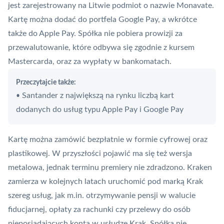
jest zarejestrowany na Litwie podmiot o nazwie Monavate.
Kartę można dodać do portfela
Google Pay
, a wkrótce
także do
Apple Pay
. Spółka nie pobiera prowizji za
przewalutowanie, które odbywa się zgodnie z kursem
Mastercarda, oraz za wypłaty w bankomatach.
Przeczytajcie także:
Santander z największą na rynku liczbą kart
•
dodanych do usług typu Apple Pay i Google Pay
Kartę można zamówić bezpłatnie w formie cyfrowej oraz
plastikowej. W przyszłości pojawić ma się też wersja
metalowa, jednak terminu premiery nie zdradzono. Kraken
zamierza w kolejnych latach uruchomić pod marką Krak
szereg usług, jak m.in. otrzymywanie pensji w walucie
fiducjarnej, opłaty za rachunki czy przelewy do osób
nieposiadających konta w usłudze Krak. Spółka nie