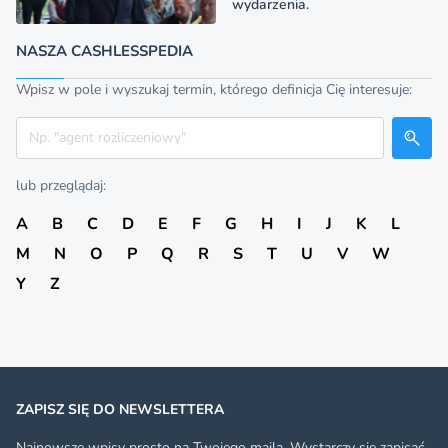
wydarzenia.
NASZA CASHLESSPEDIA
Wpisz w pole i wyszukaj termin, którego definicja Cię interesuje:
Szukaj
lub przeglądaj:
A
B
C
D
E
F
G
H
I
J
K
L
M
N
O
P
Q
R
S
T
U
V
W
Y
Z
ZAPISZ SIĘ DO NEWSLETTERA
Najnowsze wpisy prosto na Twojego maila. Wystarczy się zapisać.